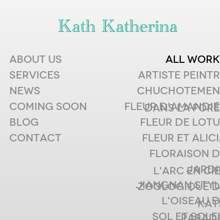
COPYRIGHT © 2002-2014 KATH KATHERINA. ALL RIGHTS RESERVED.
ABOUT US
ALL WORK
SERVICES
ARTISTE PEINT
NEWS
CHUCHOTEMEN
COMING SOON
FLEUR D'AMANDIE
DANS LA FORÊ
BLOG
FLEUR DE LOT
CONTACT
FLEUR ET ALIC
FLORAISON D
JARDI
L'ARC EN CI
JIANGNAN STYL
ZOOLOGIQUE D
L'OISEAU 
KAT
SOL ET SOLE
PARADI