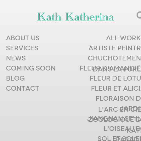
ABOUT US
ALL WORK
作品类别
SERVICES
ARTISTE PEINT
NEWS
CHUCHOTEMEN
FLEUR ET
COMING SOON
FLEUR D'AMANDIE
DANS LA FORÊ
BLOG
FLEUR DE LOT
ALICIA
CONTACT
FLEUR ET ALIC
FLORAISON D
JARDI
L'ARC EN CI
JIANGNAN STYL
ZOOLOGIQUE D
Not Found
L'OISEAU 
KAT
SOL ET SOLE
PARADI